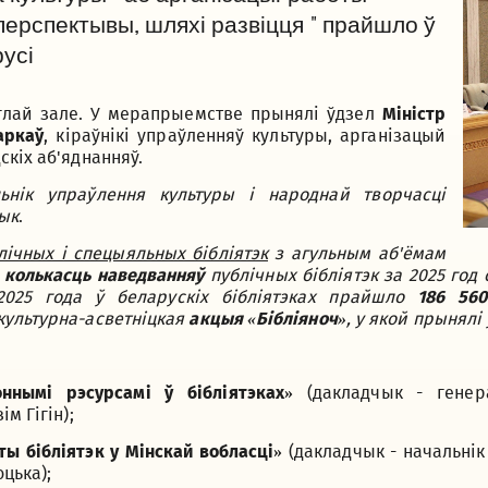
перспектывы, шляхі развіцця " прайшло ў
усі
глай зале. У мерапрыемстве прынялі ўдзел
Міністр
аркаў
, кіраўнікі упраўленняў культуры, арганізацый
кіх аб'яднанняў.
льнік упраўлення культуры і народнай творчасці
чык
.
лічных і спецыяльных бібліятэк
з агульным аб'ёмам
я
колькасць наведванняў
публічных бібліятэк за 2025 год
2025 года ў беларускіх бібліятэках прайшло
186 560
культурна-асветніцкая
акцыя «Бібліяноч»
, у якой прынялі 
оннымі рэсурсамі ў бібліятэках»
(дакладчык - гене
м Гігін);
ы бібліятэк у Мінскай вобласці»
(дакладчык - начальнік
цька);