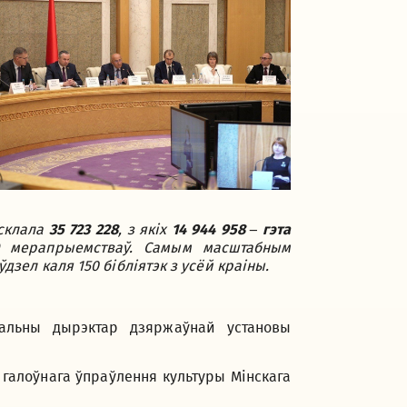
 склала
35 723 228
, з якіх
14 944 958 – гэта
мерапрыемстваў. Самым масштабным
ўдзел каля 150 бібліятэк з усёй краіны.
ральны дырэктар дзяржаўнай установы
 галоўнага ўпраўлення культуры Мінскага