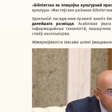
«Бібліятэка як пляцоўка культурнай пра
культуры «Мастоўская раённая бібліятэка
Удзельнікі пасяджэння правялі аналіз бяг
далейшага развіцця
. Асаблівая ўва
інфармацыйных тэхналогій, пашырэння с
слаёў насельніцтва.
Абмяркоўваліся таксама шляхі ўмацаванн