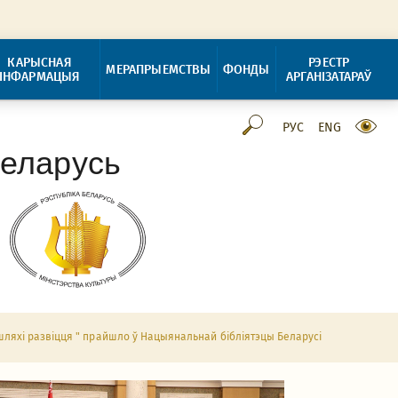
КАРЫСНАЯ
РЭЕСТР
МЕРАПРЫЕМСТВЫ
ФОНДЫ
ІНФАРМАЦЫЯ
АРГАНІЗАТАРАЎ
РУС
ENG
Беларусь
 шляхі развіцця " прайшло ў Нацыянальнай бібліятэцы Беларусі