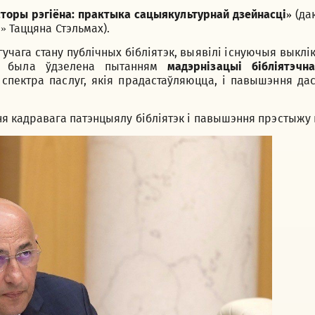
сторы рэгіёна: практыка сацыякультурнай дзейнасці»
(да
» Таццяна Стэльмах).
учага стану публічных бібліятэк, выявілі існуючыя выклік
га была ўдзелена пытанням
мадэрнізацыі бібліятэчн
пектра паслуг, якія прадастаўляюцца, і павышэння даст
я кадравага патэнцыялу бібліятэк і павышэння прэстыжу п