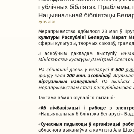
публічных бібліятэк. Праблемы, 
Нацыянальнай бібліятэцы Белар
29.05.2026
Мерапрыемства адбылося 28 мая ў Кру
культуры Рэспублікі Беларусь Марат М
сферы культуры, творчых саюзаў, грамадс
З асноўным дакладам выступіў
нача
Міністэрства культуры Дзмітрый Слесар
На сённяшні дзень у Беларусі
5 600
пуб
фонду каля
200 млн. асобнікаў
. Агульна
віртуальныя наведванні
. Па выніках 
мерапрыемствам стала рэспубліканская 
Таксама абмяркоўваліся пытанні:
«Аб лічбавізацыі і рабоце з электр
«Нацыянальная бібліятэка Беларусі» Вадзі
«Сучасныя падыходы ў арганізацыі работ
абласнога выканаўчага камітэта Ала Шахо