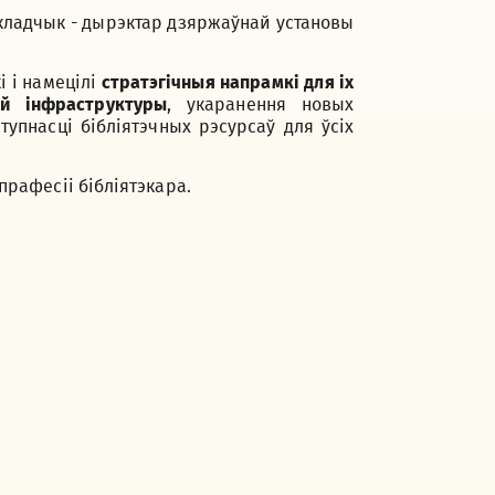
кладчык - дырэктар дзяржаўнай установы
і і намецілі
стратэгічныя напрамкі для іх
ай інфраструктуры
, укаранення новых
упнасці бібліятэчных рэсурсаў для ўсіх
рафесіі бібліятэкара.