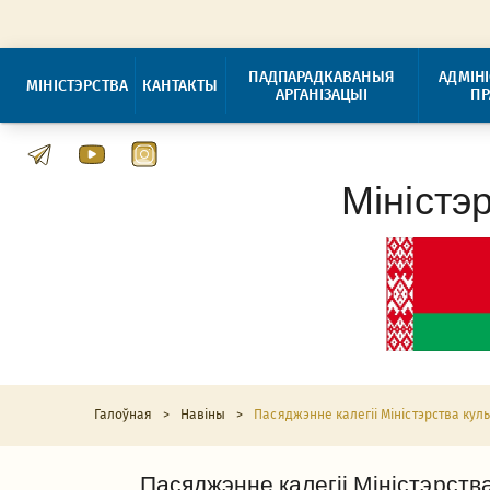
ПАДПАРАДКАВАНЫЯ
АДМІН
МІНІСТЭРСТВА
КАНТАКТЫ
АРГАНІЗАЦЫІ
П
Міністэ
Галоўная
>
Навіны
>
Пасяджэнне калегіі Міністэрства кул
Пасяджэнне калегіі Міністэрства