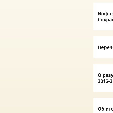
Инфор
Сохра
Переч
О рез
2016-
Об ито