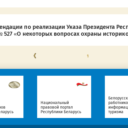
ендации по реализации Указа Президента Респ
№ 527 «О некоторых вопросах охраны историк
1
Белорусс
Национальный
работнико
ров
правовой портал
информаци
еларусь
Республики Беларусь
туризма