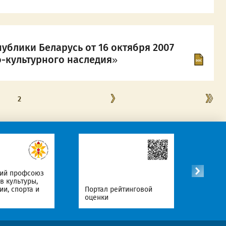
ублики Беларусь от 16 октября 2007
о-культурного наследия»
2
кий профсоюз
в культуры,
Офици
и, спорта и
Портал рейтинговой
Интер
оценки
Респу